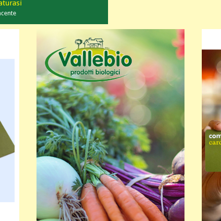
aturasi
ncente