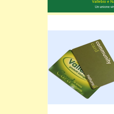
Vallebio e N
Un unione vi