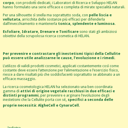
corpo
, con prodotti dedicati, i Laboratori di Ricerca e Sviluppo HELAN
hanno formulato una serie efficace e completa di mirate specialità naturali.
Per una silhouette sì snella ma soprattutto soda, con
pelle liscia e
vellutata
, arricchita delle sostanze più efficaci per difenderla
dall’invecchiamento e mantenerla
tonica, splendente e luminosa
.
Esfoliare, Idratare, Drenare e Tonificare
sono stati gli ambiziosi
obiettivi della scrupolosa ricerca cosmetica di HELAN.
Per prevenire e contrastare gli inestetismi tipici della Cellulite
può essere utile analizzarne le cause, l’evoluzione e i rimedi.
L’utilizzo di validi prodotti cosmetici, applicati costantemente così come
costante deve essere l’attenzione per l’alimentazione e l’esercizio fisico,
riesce a dare risultati più che soddisfacenti soprattutto se abbinato a un
efficace massaggio.
La ricerca cosmetologica HELAN ha selezionato una ben coordinata
gamma di
attivi di origine vegetale racchiusi in due efficaci e
distinti programmi
, per prevenire e arginare l’evoluzione degli
inestetismi che la Cellulite porta con
sé
, specifici a seconda delle
proprie necessità: AlgheCell e CynaraCell.
← Indietro