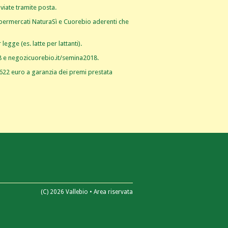
viate tramite posta.
 supermercati NaturaSì e Cuorebio aderenti che
egge (es. latte per lattanti).
8 e negozicuorebio.it/semina2018.
22 euro a garanzia dei premi prestata
(C) 2026 Vallebio •
Area riservata