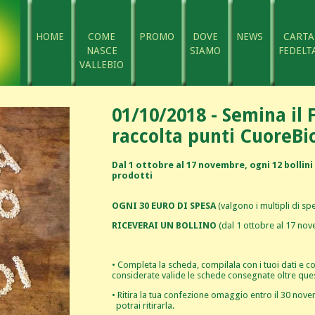
HOME
COME
PROMO
DOVE
NEWS
CARTA
NASCE
SIAMO
FEDELTA
VALLEBIO
01/10/2018 - Semina il 
raccolta punti CuoreBi
Dal 1 ottobre al 17 novembre, ogni 12 bollin
prodotti
OGNI 30 EURO DI SPESA
(valgono i multipli di sp
RICEVERAI UN BOLLINO
(dal 1 ottobre al 17 no
• Completa la scheda, compilala con i tuoi dati e
considerate valide le schede consegnate oltre que
• Ritira la tua confezione omaggio entro il 30 no
potrai ritirarla.