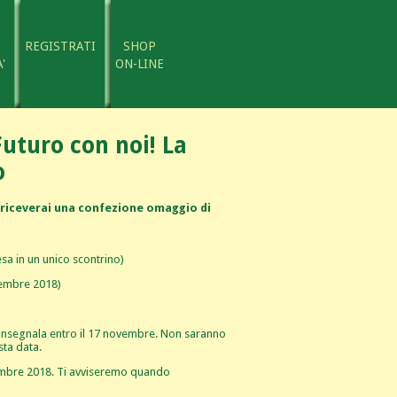
REGISTRATI
SHOP
'
ON-LINE
Futuro con noi! La
o
i riceverai una confezione omaggio di
esa in un unico scontrino)
vembre 2018)
 consegnala entro il 17 novembre. Non saranno
sta data.
vembre 2018. Ti avviseremo quando