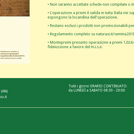
• Non saranno accettate schede non compilate o in
• L'operazione a premi è valida in tutta Italia nei
espongono la locandina dell'operazione.
• Restano esclusi i prodotti non promozionabili per l
• Regolamento completo su naturasi.it/semina201
• Montepremi presunto operazione a premi 1.024.6
fideiussione a favore del m.i.s.e.
Tutti i giorni ORARIO CONTINUATO:
da LUNEDÌ a SABATO 08:30 - 20:00
 (AN)
io.it