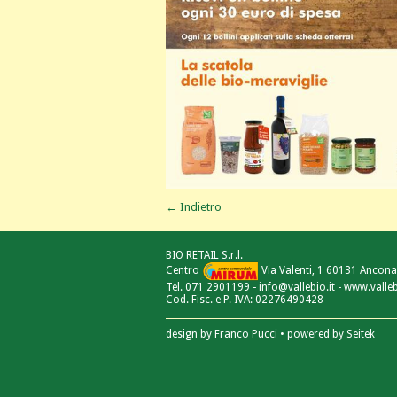
← Indietro
BIO RETAIL S.r.l.
Centro
Via Valenti, 1 60131 Ancona
Tel. 071 2901199 - info@vallebio.it - www.valleb
Cod. Fisc. e P. IVA: 02276490428
design by
Franco Pucci
• powered by
Seitek