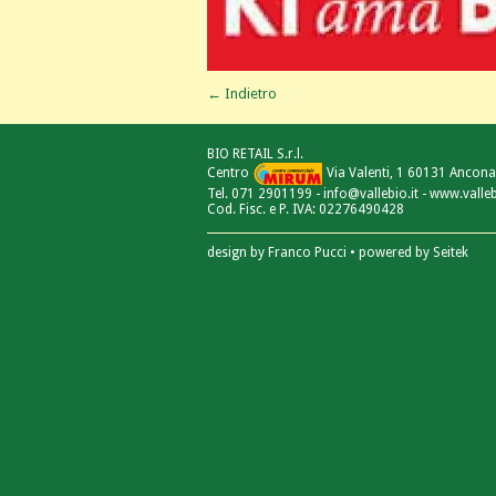
← Indietro
BIO RETAIL S.r.l.
Centro
Via Valenti, 1 60131 Ancona
Tel. 071 2901199 - info@vallebio.it - www.valleb
Cod. Fisc. e P. IVA: 02276490428
design by
Franco Pucci
• powered by
Seitek