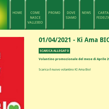
HOME
COME
PROMO
DOVE
NEWS
CARTA
NASCE
SIAMO
FEDELTA
VALLEBIO
01/04/2021 - Ki Ama BI
SCARICA ALLEGATO
Volantino promozionale del mese di Aprile 2
Scarica il nuovo volantino KI Ama Bio!